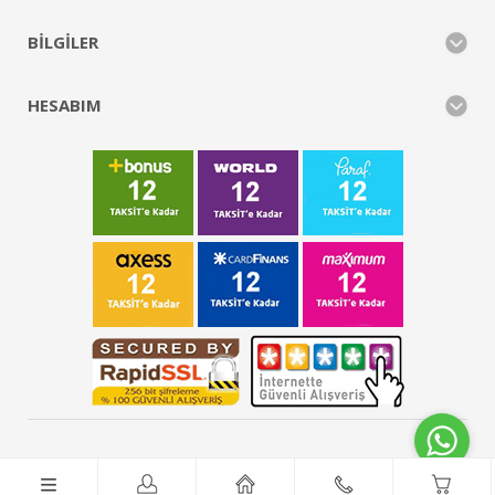
BILGILER
HESABIM
FCS Sanayi Market © 2026 - Tüm Hakları Saklıdır.