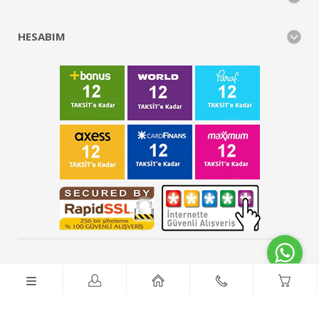
HESABIM
FCS Sanayi Market © 2026 - Tüm Hakları Saklıdır.