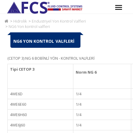
Hidrolik
Endustriyel Yon Kontrol Valfleri
NG6 Yon kontrol valfleri
NG6 YON KONTROL VALFLERI
(CETOP 3) NG 6 BOBİNLİ YÖN - KONTROL VALFLERİ
Tipi CETOP 3
Norm NG 6
4WE6D
1/4
4WE6E60
1/4
4WE6H60
1/4
4WE6J60
1/4