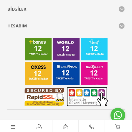
BILGILER
HESABIM
FCS Sanayi Market © 2026 - Tüm Hakları Saklıdır.