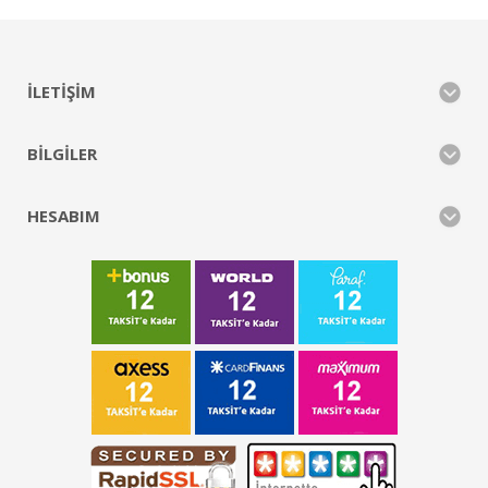
İLETIŞIM
BILGILER
HESABIM