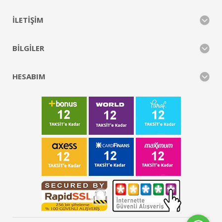
İLETIŞIM
BILGILER
HESABIM