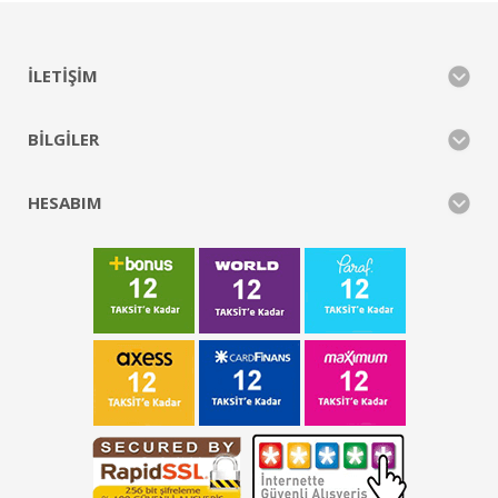
İLETIŞIM
BILGILER
HESABIM