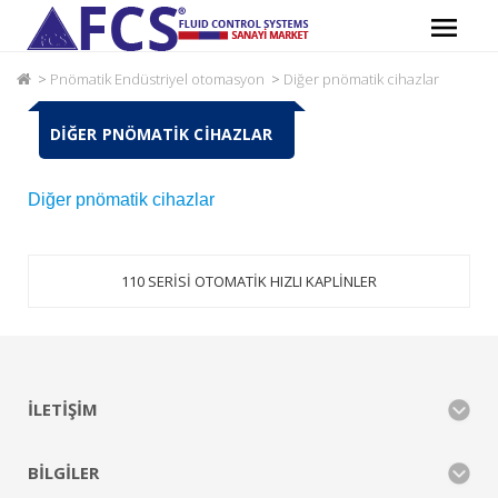
Pnömatik Endüstriyel otomasyon
Diğer pnömatik cihazlar
DIĞER PNÖMATIK CIHAZLAR
Diğer pnömatik cihazlar
110 SERİSİ OTOMATİK HIZLI KAPLİNLER
İLETIŞIM
BILGILER