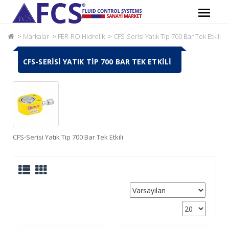
Markalar
FER-RO Hidrolik
CFS-Serisi Yatık Tip 700 Bar Tek Etkili
CFS-SERISI YATIK TIP 700 BAR TEK ETKILI
CFS-Serisi Yatık Tip 700 Bar Tek Etkili