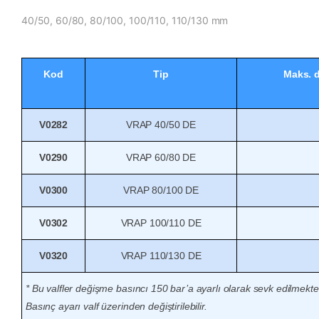
40/50, 60/80, 80/100, 100/110, 110/130 mm
Kod
Tip
Maks. 
V0282
VRAP 40/50 DE
V0290
VRAP 60/80 DE
V0300
VRAP 80/100 DE
V0302
VRAP 100/110 DE
V0320
VRAP 110/130 DE
* Bu valfler değişme basıncı 150 bar’a ayarlı olarak sevk edilmekted
Basınç ayarı valf üzerinden değiştirilebilir.