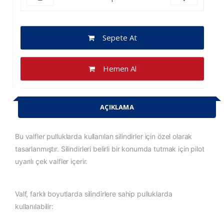
Sepete At
Hemen Al
AÇIKLAMA
Bu valfler pulluklarda kullanılan silindirler için özel olarak
tasarlanmıştır. Silindirleri belirli bir konumda tutmak için pilot
uyarılı çek valfler içerir.
Valf, farklı boyutlarda silindirlere sahip pulluklarda
kullanılabilir: