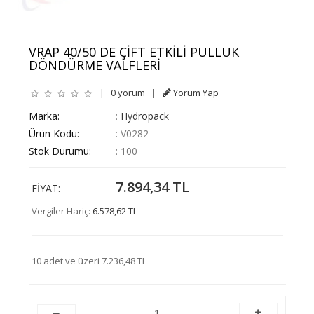
VRAP 40/50 DE ÇİFT ETKİLİ PULLUK
DÖNDÜRME VALFLERİ
|
0 yorum
|
Yorum Yap
Marka:
:
Hydropack
Ürün Kodu:
:
V0282
Stok Durumu:
:
100
7.894,34 TL
FIYAT:
Vergiler Hariç:
6.578,62 TL
10 adet ve üzeri 7.236,48 TL