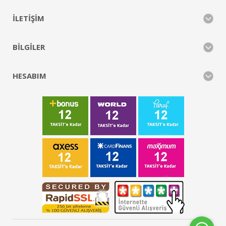
İLETIŞIM
BILGILER
HESABIM