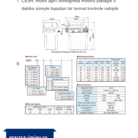
CESH, motor aşırı ısındığında motoru yaklaşık 5
dakika süreyle kapatan bir termal kontrole sahiptir.
BENZER ÜRÜNLER