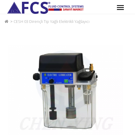
CESH 03 Dirençli Tip Yağlı Elektrikli Yağlayıcı